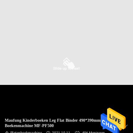
NEEM
CONTACT
MET
ONS
OP
NIEUWS
ZAKEN
SITEMAP
PRIVACYBELEID
Maufung Kinderboeken Leg Flat Binder 490*390mm
Boekenmachine MF-PF500