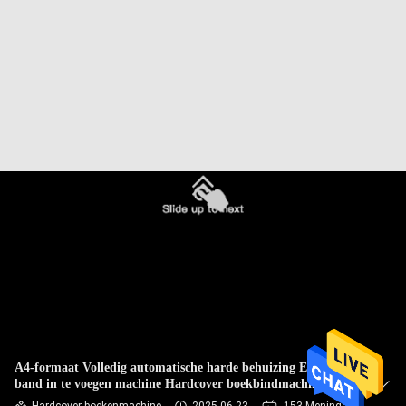
NEEM
CONTACT
MET
ONS
OP
NIEUWS
ZAKEN
SITEMAP
PRIVACYBELEID
A4-formaat Volledig automatische harde behuizing Elastische
band in te voegen machine Hardcover boekbindmachine MF-
FEM450