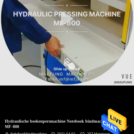
NEEM
CONTACT
MET
ONS
OP
NIEUWS
ZAKEN
SITEMAP
PRIVACYBELEID
Hydraulische boekenpersmachine Notebook bindmachine
MF-800