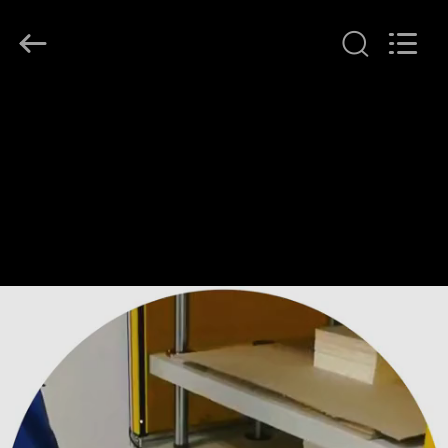
MAUFUNG
MACHINERY
CO.,LTD.
All
Rights
Reserved.
THUIS
PRODUCTEN
OVER
ONS
FABRIEKSTOCHT
KWALITEITSCONTROLE