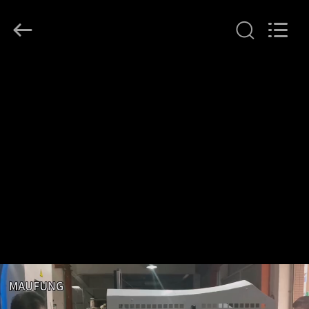
MAUFUNG
MACHINERY
CO.,LTD.
All
Rights
Reserved.
THUIS
PRODUCTEN
OVER
ONS
FABRIEKSTOCHT
KWALITEITSCONTROLE