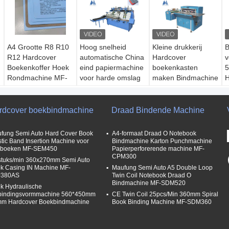
A4 Grootte R8 R10
Hoog snelheid
Kleine drukkerij
B
R12 Hardcover
automatische China
Hardcover
v
Boekenkoffer Hoek
eind papiermachine
boekenkasten
Rondmachine MF-
voor harde omslag
maken Bindmachine
H
203
boeken, eind plaat
B
Model:
MF-
lijmmachine MF-
Model:
MF-203
SCM500
EIM450
Versnelling:
900-
Versnelling:
100-
rdcover boekbindmachine
Draad Bindende Machine
1500 stuks/uur
Model:
MF-EIM450
150 stuks/uur
V
grootte:
125 tot en
Versnelling:
7000
Maximale grootte:
9
fung Semi Auto Hard Cover Book
A4-formaat Draad O Notebook
s
met 415 mm
stuks per uur
780*430 mm
M
stic Band Insertion Machine voor
Bindmachine Karton Punchmachine
boeken MF-SEM450
Papierperforerende machine MF-
Spanning:
220v,
Maximale grootte:
Min grootte:
CPM300
stuks/min 360x270mm Semi Auto
1ph
L450 X H320 mm
140*140 mm
D
k Casing IN Machine MF-
Maufung Semi Auto A5 Double Loop
Min grootte:
L155
4
J380AS
Twin Coil Notebook Draad O
X H100 mm
Bindmachine MF-SDM520
k Hydraulische
bindingsvormmachine 560*450mm
CE Twin Coil 25pcs/Min 360mm Spiral
m Hardcover Boekbindmachine
Book Binding Machine MF-SDM360