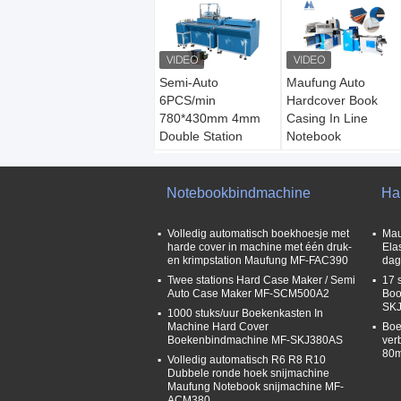
Semi-Auto
Maufung Auto
6PCS/min
Hardcover Book
780*430mm 4mm
Casing In Line
Double Station
Notebook
Notebook Cover
Bindmachine voor
Maker Machine MF-
60 mm Dikte A4
SCM500A2
boekgrootte MF-
Notebookbindmachine
Ha
FAC390
Model:
MF-
SCM500A2
Maximale
Volledig automatisch boekhoesje met
Mau
Snelheid:
360
snelheid:
450 stuk
harde cover in machine met één druk-
Ela
en krimpstation Maufung MF-FAC390
dag
stuks/uur
per uur
Maximale grootte:
Twee stations Hard Case Maker / Semi
Maximale grootte:
17 
Auto Case Maker MF-SCM500A2
Boo
780*430 mm
380*270 mm
SK
1000 stuks/uur Boekenkasten In
Spanning:
380,3PH
Min grootte:
Machine Hard Cover
Boe
90*60mm
Boekenbindmachine MF-SKJ380AS
ver
Spanning:
80m
Volledig automatisch R6 R8 R10
380/220V,3PH
Dubbele ronde hoek snijmachine
Maufung Notebook snijmachine MF-
ACM380