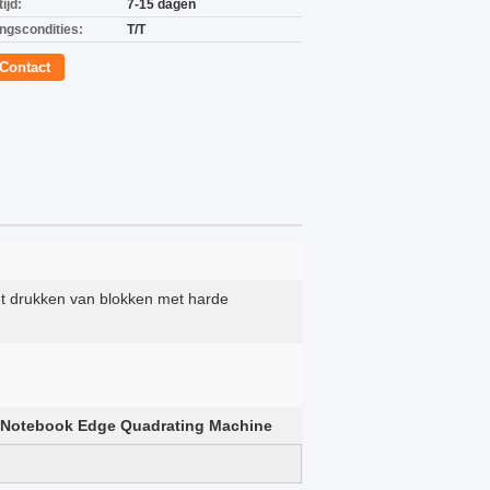
ijd:
7-15 dagen
ingscondities:
T/T
Contact
t drukken van blokken met harde
 Notebook Edge Quadrating Machine