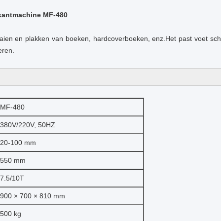
kantmachine MF-480
aien en plakken van boeken, hardcoverboeken, enz.Het past voet sc
eren.
MF-480
380V/220V, 50HZ
20-100 mm
550 mm
7.5/10T
900 × 700 × 810 mm
500 kg