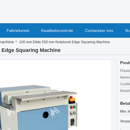
Fabrieksreis
Kwaliteitscontrole
Contacteer ons
Vr
machine
100 mm Dikte 550 mm Notebook Edge Squaring Machine
 Edge Squaring Machine
Prod
Plaats
Merkn
Certif
Mode
Beta
Min. b
Verpa