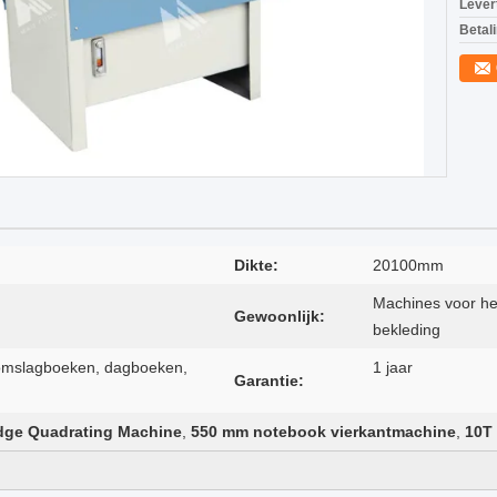
Levert
Betal
Dikte:
20100mm
Machines voor he
Gewoonlijk:
bekleding
 omslagboeken, dagboeken,
1 jaar
Garantie:
ge Quadrating Machine
,
550 mm notebook vierkantmachine
,
10T