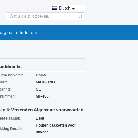
Dutch
search
aag een offerte aan
uctdetails:
 van herkomst:
China
aam:
MAUFUNG
icering:
CE
lnummer:
MF-480
len & Verzenden Algemene voorwaarden:
estelaantal:
1 set
Houten pakketten voor
kking Details:
uitvoer