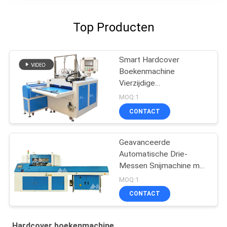
Top Producten
Smart Hardcover
Boekenmachine
Vierzijdige
vouwdoosmaker
MOQ:1
CONTACT
Geavanceerde
Automatische Drie-
Messen Snijmachine met
Hoge Precisie
MOQ:1
CONTACT
Hardcover boekenmachine