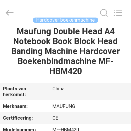
MAUFUNG
MACHINERY
CO.,LTD.
All
Rights
Hardcover boekenmachine
Reserved.
Maufung Double Head A4
THUIS
Notebook Book Block Head
PRODUCTEN
Banding Machine Hardcover
Boekenbindmachine MF-
OVER
HBM420
ONS
Plaats van
China
herkomst:
FABRIEKSTOCHT
Merknaam:
MAUFUNG
KWALITEITSCONTROLE
Certificering:
CE
Modelnummer:
MF-HBM420