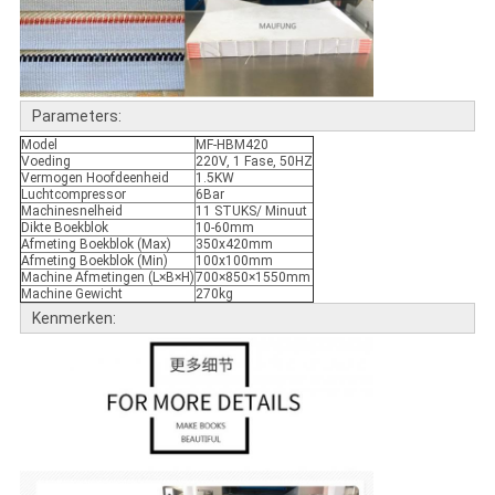
Parameters:
Model
MF-HBM420
Voeding
220V, 1 Fase, 50HZ
Vermogen Hoofdeenheid
1.5KW
Luchtcompressor
6Bar
Machinesnelheid
11 STUKS/ Minuut
Dikte Boekblok
10-60mm
Afmeting Boekblok (Max)
350x420mm
Afmeting Boekblok (Min)
100x100mm
Machine Afmetingen (L×B×H)
700×850×1550mm
Machine Gewicht
270kg
Kenmerken: