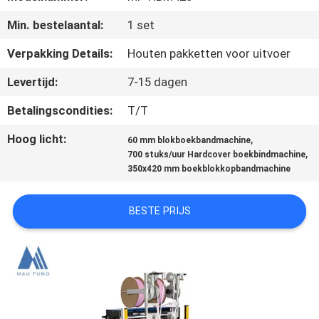
NEEM
Min. bestelaantal:
1 set
CONTACT
MET
Verpakking Details:
Houten pakketten voor uitvoer
ONS
Levertijd:
7-15 dagen
OP
Betalingscondities:
T/T
Hoog licht:
,
60 mm blokboekbandmachine
NIEUWS
,
700 stuks/uur Hardcover boekbindmachine
350x420 mm boekblokkopbandmachine
ZAKEN
BESTE PRIJS
SITEMAP
PRIVACYBELEID